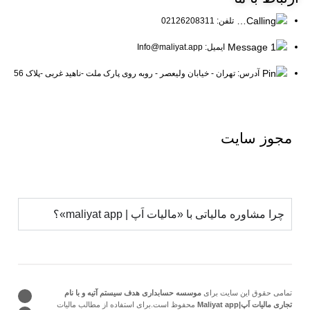
تلفن: 02126208311
ایمیل: Info@maliyat.app
آدرس: تهران - خیابان ولیعصر - روبه روی پارک ملت -ناهید غربی -پلاک 56
مجوز
سایت
چرا مشاوره مالیاتی با «مالیات اَپ | maliyat app»؟
تمامی حقوق این سایت برای
موسسه حسابداری هدف سیستم آتیه و با نام
تجاری مالیات اَپ|Maliyat app
محفوظ است.برای استفاده از مطالب مالیات