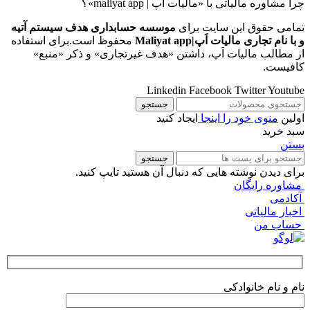
چرا مشاوره مالیاتی با «مالیات اَپ | maliyat app»؟
تمامی حقوق این سایت برای
موسسه حسابداری هدف سیستم آتیه
و با نام تجاری مالیات اَپ|Maliyat app
محفوظ است.برای استفاده
از مطالب مالیات اَپ، داشتن «هدف غیرتجاری» و ذکر «منبع»
کافیست.
Linkedin
Facebook
Twitter
Youtube
جستجو
اولین
منوی خود را اینجا
ایجاد کنید
سبد خرید
بستن
جستجو
برای دیدن نوشته هایی که دنبال آن هستید تایپ کنید.
مشاوره رایگان
آکادمی
اخبار مالیاتی
حساب من
نام و نام خانوادکی