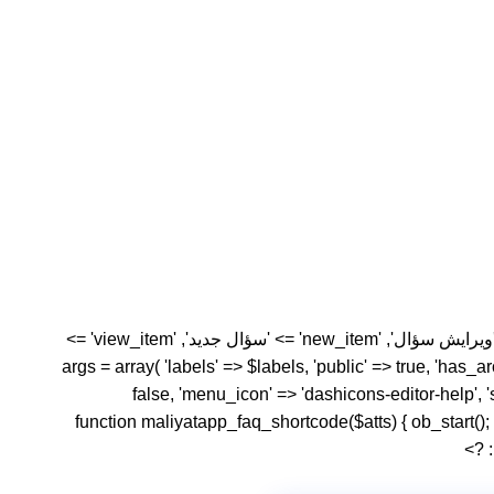
'پرسش‌ و پاسخ', 'singular_name' => 'سؤال', 'add_new' => 'افزودن سؤال', 'add_new_item' => 'افزودن سؤال جدید', 'edit_item' => 'ویرایش سؤال', 'new_item' => 'سؤال جدید', 'view_item' =>
sea' => 'جستجو سؤالات', 'not_found' => 'سؤالی پیدا نشد', 'menu_name' => 'پرسش و پاسخ' ); $args = array( 'labels' => $labels, 'public' => true, 'has_archive' =>
false, 'menu_icon' => 'dashicons-editor-help', 'su
function maliyatapp_faq_shortcode($atts) { ob_start(); $faqs = new WP_Query(array( 'post_typ' =>