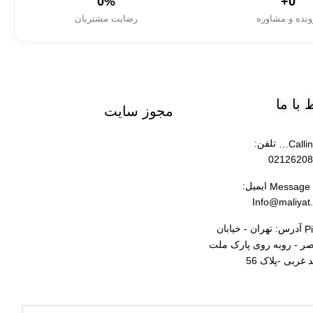
0
%
+
0
ونده و مشاوره
رضایت مشتریان
ط
با ما
مجوز
سایت
تلفن:
02126208
ایمیل:
Info@maliyat
آدرس: تهران - خیابان
صر - روبه روی پارک ملت
د غربی -پلاک 56