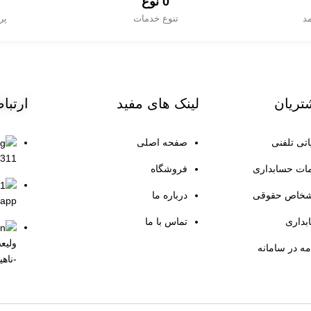
0
 نوع
مد
تنوع خدمات
پر
تریان
لینک
های مفید
ارتبا
اتی تلفنی
صفحه اصلی
311
ات حسابداری
فروشگاه
اشخاص حقوقی
درباره ما
.app
داری
تماس با ما
ولیع
مه در سامانه
-ناهی