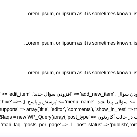
Lorem ipsum, or lipsum as it is sometimes known, is
Lorem ipsum, or lipsum as it is sometimes known, is
Lorem ipsum, or lipsum as it is sometimes known, is
'مشاهده سؤال', 'rch_items
pports' => array('title', 'editor', 'comments'), 'show_in_rest' => tr
'maliyatapp_register_faq_cpt'); // ✅ شورتکد برای نمایش سوالات در حالت آکاردئون e
'mali_faq', 'posts_per_page' => -1, 'post_status' => 'publish', 'order