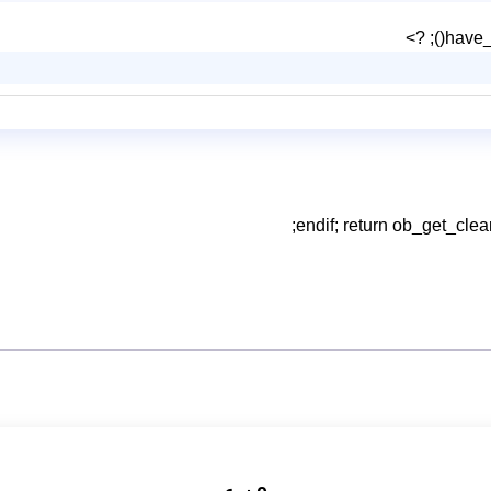
have_p