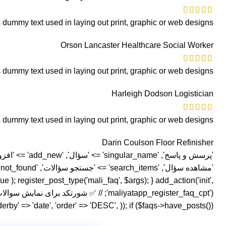
 dummy text used in laying out print, graphic or web designs.
Orson Lancaster
Healthcare Social Worker
 dummy text used in laying out print, graphic or web designs.
Harleigh Dodson
Logistician
 dummy text used in laying out print, graphic or web designs.
Darin Coulson
Floor Refinisher
ue ); register_post_type('mali_faq', $args); } add_action('init',
by' => 'date', 'order' => 'DESC', )); if ($faqs->have_posts()) : ?>