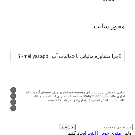
مجوز
سایت
چرا مشاوره مالیاتی با «مالیات اَپ | maliyat app»؟
تمامی حقوق این سایت برای
موسسه حسابداری هدف سیستم آتیه و با نام
تجاری مالیات اَپ|Maliyat app
محفوظ است.برای استفاده از مطالب
مالیات اَپ، داشتن «هدف غیرتجاری» و ذکر «منبع» کافیست.
جستجو
اولین
منوی خود را اینجا
ایجاد کنید