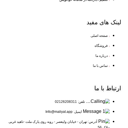
لینک
های مفید
صفحه اصلی
فروشگاه
درباره ما
تماس با ما
ارتباط
با ما
تلفن: 02126208311
ایمیل: Info@maliyat.app
آدرس: تهران - خیابان ولیعصر - روبه روی پارک ملت -ناهید غربی
-پلاک 56