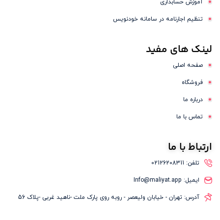
آموزش حسابداری
تنظیم اجارنامه در سامانه خودنویس
لینک
های مفید
صفحه اصلی
فروشگاه
درباره ما
تماس با ما
ارتباط
با ما
تلفن: 02126208311
ایمیل: Info@maliyat.app
آدرس: تهران - خیابان ولیعصر - روبه روی پارک ملت -ناهید غربی -پلاک 56