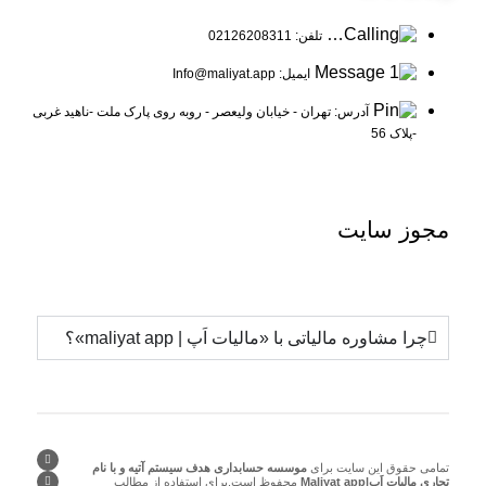
تلفن: 02126208311
ایمیل: Info@maliyat.app
آدرس: تهران - خیابان ولیعصر - روبه روی پارک ملت -ناهید غربی
-پلاک 56
مجوز
سایت
چرا مشاوره مالیاتی با «مالیات اَپ | maliyat app»؟
تمامی حقوق این سایت برای
موسسه حسابداری هدف سیستم آتیه و با نام
تجاری مالیات اَپ|Maliyat app
محفوظ است.برای استفاده از مطالب