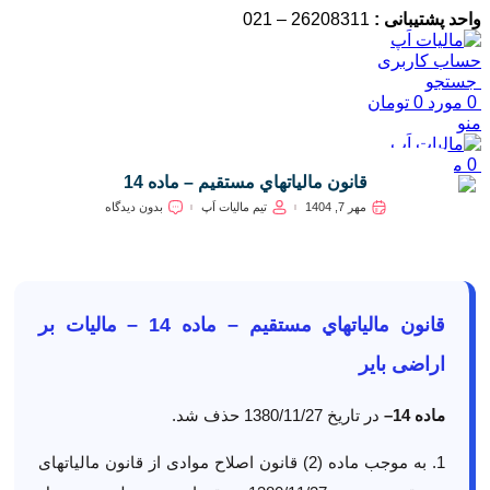
واحد پشتیبانی :
26208311 – 021
حساب کاربری
جستجو
0
مورد
0
تومان
منو
0
مورد
0
تومان
قانون مالياتهاي مستقيم – ماده 14
مهر 7, 1404
تیم مالیات اَپ
بدون دیدگاه
قانون مالياتهاي مستقيم – ماده 14 – مالیات بر
اراضی بایر
ماده
14
–
در تاریخ 1380/11/27 حذف شد.
1. به موجب ماده (2) قانون اصلاح موادی از قانون مالیات­های