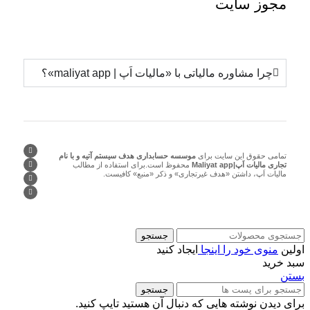
مجوز
سایت
چرا مشاوره مالیاتی با «مالیات اَپ | maliyat app»؟
تمامی حقوق این سایت برای
موسسه حسابداری هدف سیستم آتیه و با نام
تجاری مالیات اَپ|Maliyat app
محفوظ است.برای استفاده از مطالب
مالیات اَپ، داشتن «هدف غیرتجاری» و ذکر «منبع» کافیست.
جستجو
اولین
منوی خود را اینجا
ایجاد کنید
سبد خرید
بستن
جستجو
برای دیدن نوشته هایی که دنبال آن هستید تایپ کنید.