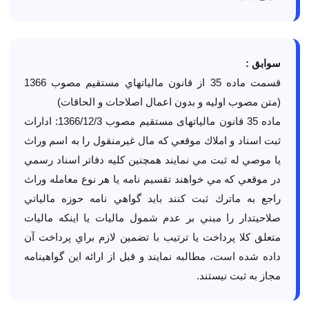
سوابق :
قسمت ماده 35 از قانون مالياتهاي مستقيم مصوب 1366
(متن مصوب اولیه و بدون اعمال اصلاحات و الحاقات)
ماده 35 قانون مالیاتهای مستقیم مصوب 1366/12/3: ادارات
ثبت اسناد و املاك موقعي كه مال غيرمنقول را به اسم وراث
يا موصي ‌له ثبت مي ‌نمايند همچنين كليه دفاتر اسناد رسمي
در‌ موقعي كه مي ‌خواهند تقسيم‌ نامه يا هر نوع معامله وراث
راجع به ماترك ثبت كنند بايد گواهي نامه حوزه مالياتي
صلاحيتدار را مبني بر عدم شمول‌ ماليات يا اينكه ماليات
متعلق كلا پرداخت يا ترتيب با تضمين لازم براي پرداخت آن
داده شده است، مطالبه نمايند و قبل از ارائه اين گواهينامه
مجاز به ‌ثبت نيستند.