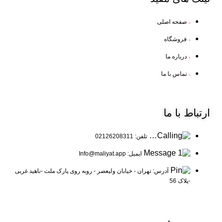
صفحه اصلی
فروشگاه
درباره ما
تماس با ما
ارتباط
با ما
تلفن: 02126208311
ایمیل: Info@maliyat.app
آدرس: تهران - خیابان ولیعصر - روبه روی پارک ملت -ناهید غربی
-پلاک 56