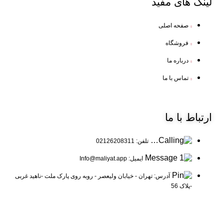
لینک
های مفید
صفحه اصلی
فروشگاه
درباره ما
تماس با ما
ارتباط
با ما
تلفن: 02126208311
ایمیل: Info@maliyat.app
آدرس: تهران - خیابان ولیعصر - روبه روی پارک ملت -ناهید غربی
-پلاک 56