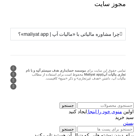
مجوز
سایت
چرا مشاوره مالیاتی با «مالیات اَپ | maliyat app»؟
تمامی حقوق این سایت برای
موسسه حسابداری هدف سیستم آتیه و با نام
تجاری مالیات اَپ|Maliyat app
محفوظ است.برای استفاده از مطالب
مالیات اَپ، داشتن «هدف غیرتجاری» و ذکر «منبع» کافیست.
جستجو
اولین
منوی خود را اینجا
ایجاد کنید
سبد خرید
بستن
جستجو
برای دیدن نوشته هایی که دنبال آن هستید تایپ کنید.