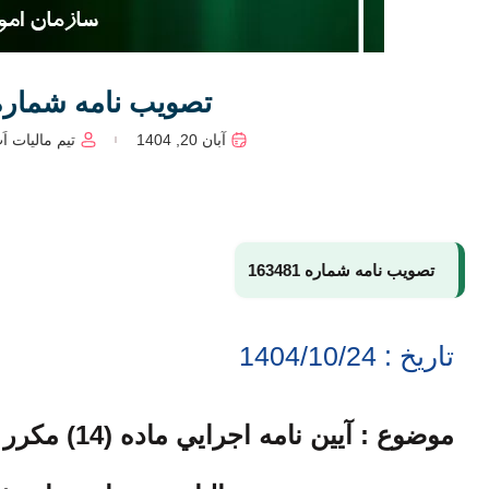
تصویب نامه شماره 63481
آبان 20, 1404
تیم مالیات اَ
تصویب نامه شماره 163481
تاریخ : 1404/10/24
موضوع : آيي