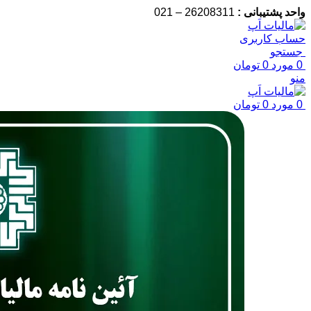
واحد پشتیبانی :
26208311 – 021
حساب کاربری
جستجو
0
مورد
0
تومان
منو
0
مورد
0
تومان