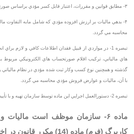
۳- مطابق قوانين و مقررات، اعتبار قابل كسر مؤدي براساس صورتحساب الكترونيكي مربوط به خريد محاسبه مي شود.
۴- بدهي ماليات بر ارزش افزوده مؤدي كه شامل مابه التفاوت 
محاسبه مي گردد.
هاي مالياتي، تركيب اقلام صورتحساب هاي الكترونيكي مربوط ب
گذشته و همچنين نوع كسب وكار ثبت شده مؤدي در نظام مالياتي و
با آن، ماليات و عوارض فروش مؤدي محاسبه مي گردد.
تبصره 2- دستورالعمل اجرايي اين ماده توسط سازمان تهيه و با تأييد وزير امور اقتصادي و دارايي ابلاغ مي گردد.
ماده ۶- سازمان موظف است ماليات
كاربرگ (فرم) ماده (14) مكرر قانون در اختيار مؤدي قرار دهد.