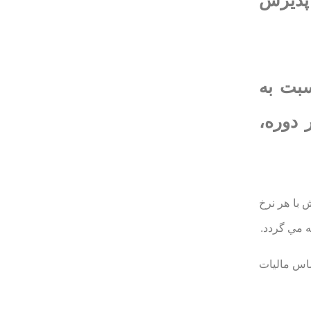
 پذيرش
۲) اين آيين نامه نسبت به
 دوره،
 با هر نرخ
ه مي گردد.
ساس ماليات