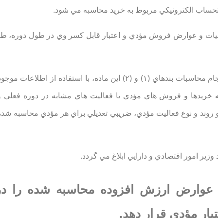
ماليات و عوارض فروش مؤدي و اعتبار قابل كسر وي در طول دوره، ط
تبصره 1- در مواردي از قبيل فقدان اطلاعات كافي و لازم براي انجام محاسبات بندهاي (۱) و (۲) اين ماده، با استف
ه خريدها و فروش هاي مؤدي يا فعاليت هاي مشابه در دوره فعلي و
 روند و نوع فعاليت مؤدي، ضريبي تعديلي براي هر مؤدي محاسبه شد
 و عوارض ارزش افزوده محاسبه شده را د