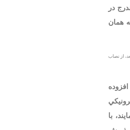
مندرج در
ط به همان
د، از نصاب
افزوده
رونيكي
ند، با