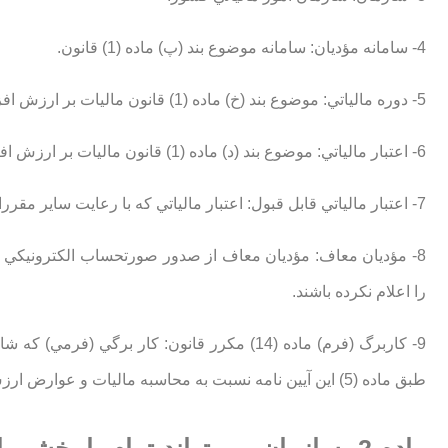
4- سامانه مؤديان: سامانه موضوع بند (پ) ماده (1) قانون.
5- دوره مالياتي: موضوع بند (خ) ماده (1) قانون ماليات بر ارزش افزوده مصوب 1400.
6- اعتبار مالياتي: موضوع بند (د) ماده (1) قانون ماليات بر ارزش افزوده مصوب 1400.
7- اعتبار مالياتي قابل قبول: اعتبار مالياتي كه با رعايت ساير مقررات، قابل كسر، تهاتر يا استرداد باشد.
را اعلام نكرده باشند.
9- كاربرگ (فرم) ماده (14) مكرر قانون: كار 
طبق ماده (5) اين آيين نامه نسبت به محاسبه ماليات و عوارض ارزش افزوده هر دوره اقدام و طي آن كاربرگ (فرم) به مؤدي ارائه مي شود.