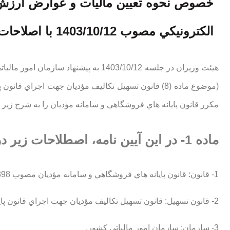
خصوص نحوه تعيين ماليات و عوارض ارزش
الكترونيكي مصوب 1403/10/12 با اصلاحات و الحاقات بعدي
مكرر قانون پايانه هاي فروشگاهي و سامانه مؤديان را به شرح زير 
ماده 1- در اين آيين نامه، اصطلاحات زير در معاني مشروح مربوط به كار مي روند:
1- قانون: قانون پايانه هاي فروشگاهي و سامانه مؤديان مصوب 1398.
2- قانون تسهيل: قانون تسهيل تكاليف مؤديان جهت اجراي قانون پايانه هاي فروشگاهي و سامانه مؤديان مصوب 1402.
3- سازمان: سازمان امور مالياتي كشور.