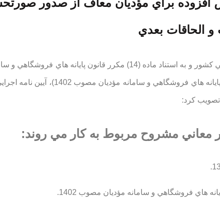
 افزوده براي مؤديان معاف از صدور صورتح
هيئت وزيران در جلسه 1403/10/12 به پيشنهاد سازمان امور مالياتي كشور و به استناد ماده (14) مكرر قانون پايانه
تصويب كرد: