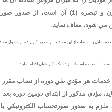
ي از مؤديان را كه ميزان فروش سالانه آن ها 
حد نصاب موضوع ماده (14) مكرر قانون و تبصره (1) آن است، از
ن مي شود، معاف نمايد.
علام عدم تمايل به استفاده از اين معافيت از طريق كارپوشه از شمول معاف
لا و خدمات هر مؤدي طي دوره از نصاب مقرر د
تبصره (1) آن عبور نمايد، مؤدي مذكور از ابتداي دومين دوره بعد
 ملزم به صدور صورتحساب الكترونيكي با