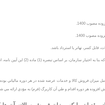
8- مؤديان معاف: مؤديان معاف از صدور صورتحساب الكترونيكي كه بنا به اختيار سازمان
برگي (فرمي) كه شامل ميزان فروش كالا و خدمات عرضه شده در هر دوره مالياتي بو