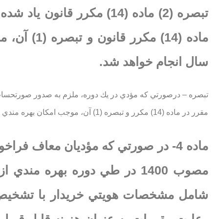
تبصره (2) ماده (14) مكرر 
ماده (14) 
سال انجام خواهد شد.
تبصره – درصورتي كه مؤدي در يك دوره، ملزم به صدور صورتحساب 
مقرر در ماده (14) مكرر و تبصره (1) آن، موجب امكان بهره مندي از معافيت موضوع ماده مذكور نمي شود.
ماده 4- در صورتي كه مؤديان معاف فر
مصوب 1400 در طي دوره بهره م
شامل مشخصات هويتي خريدار با تشخيص سا