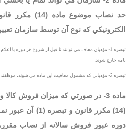
ماده 2- سازمان مي تواند تمام يا بخش
الكترونيكي كه نوع آن توسط سازمان تعيي
تبصره 1- مؤديان معاف مي توانند تا قبل از شروع هر دوره با ا
نامه خارج شوند.
تبصره 2- مؤدياني كه مشمول معافيت اين ماده مي شوند، موظفند نسبت به نصب و استفاده از دستگاه كارتخوان اقدام نمايند.
ماده 3- در صورتي كه ميزان فروش كا
(14) مكرر قانون و 
دوره عبور فروش سالانه از نصاب مقرر،