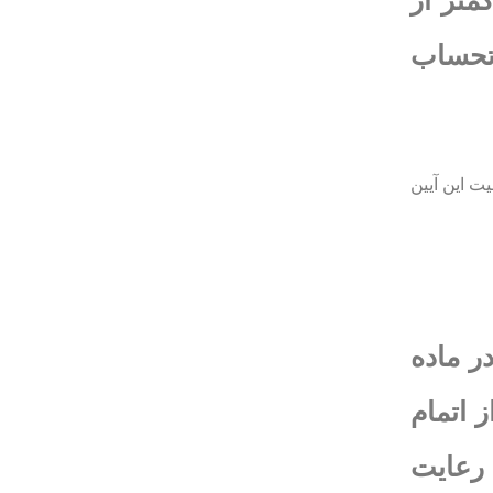
كمتر از
 صدور صورتحساب
يت اين آيين
ر ماده
 از اتمام
 رعايت