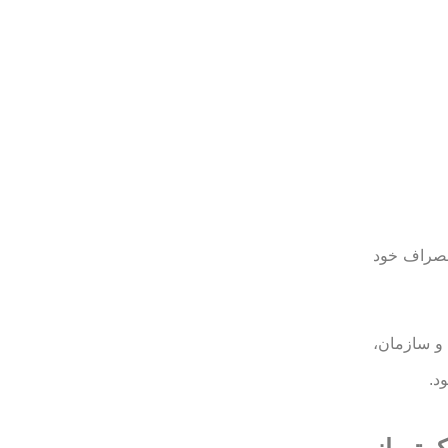
، بر اساس تبصره (1) ماده (2) اين آيين نامه، انصراف خود
ده و سازمان،