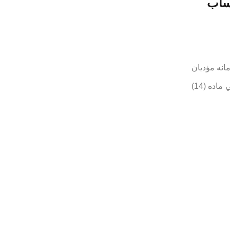
ساب
 هاي فروشگاهي و سامانه مؤديان
(موضوع ماده (8) قانون تسهيل تكاليف مؤديان جهت اجراي قانون پايانه هاي فروشگاهي و سامانه مؤديان مصوب 1402)، آيين نامه اجرايي ماده (14)