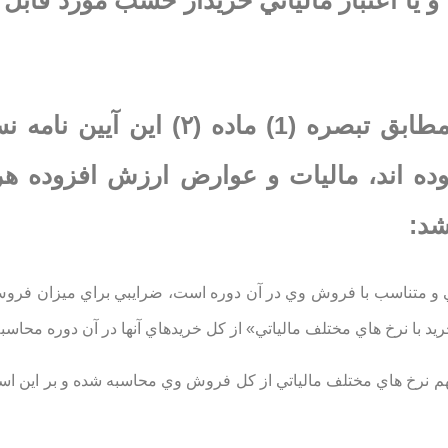
و يا اعتبار مالياتي خريدار حسب مورد قابل
ماده ۵- براي مؤديان معاف تا زماني كه مطابق تبصره (1) ماده (
وده اند، ماليات و عوارض ارزش افزوده هر
شد:
كي و متناسب با فروش وي در آن دوره است، ضرايبي براي ميزان فروش
يد با نرخ هاي مختلف مالياتي» از كل خريدهاي آنها در آن دوره محاسب
هم نرخ هاي مختلف مالياتي از كل فروش وي محاسبه شده و بر اين ا