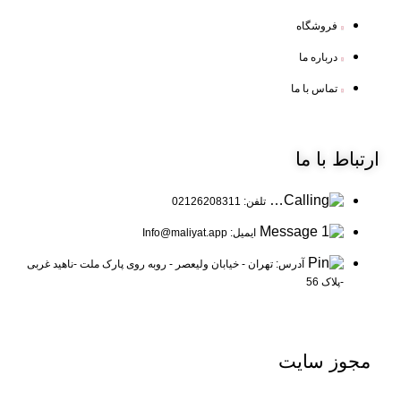
فروشگاه
درباره ما
تماس با ما
ارتباط
با ما
تلفن: 02126208311
ایمیل: Info@maliyat.app
آدرس: تهران - خیابان ولیعصر - روبه روی پارک ملت -ناهید غربی
-پلاک 56
مجوز
سایت