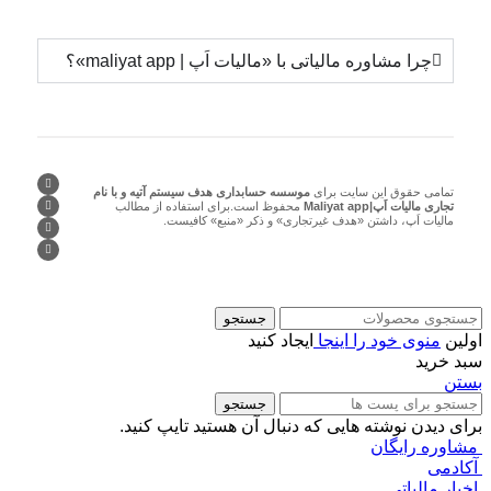
چرا مشاوره مالیاتی با «مالیات اَپ | maliyat app»؟
تمامی حقوق این سایت برای
موسسه حسابداری هدف سیستم آتیه و با نام
تجاری مالیات اَپ|Maliyat app
محفوظ است.برای استفاده از مطالب
مالیات اَپ، داشتن «هدف غیرتجاری» و ذکر «منبع» کافیست.
جستجو
اولین
منوی خود را اینجا
ایجاد کنید
سبد خرید
بستن
جستجو
برای دیدن نوشته هایی که دنبال آن هستید تایپ کنید.
مشاوره رایگان
آکادمی
اخبار مالیاتی