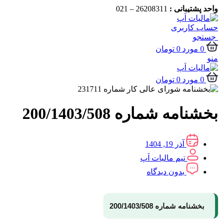
واحد پشتیبانی :
26208311 – 021
حساب کاربری
جستجو
0
مورد
0
تومان
منو
0
مورد
0
تومان
بخشنامه شماره 200/1403/508
آذر 19, 1404
تیم مالیات اَپ
بدون دیدگاه
بخشنامه شماره 200/1403/508