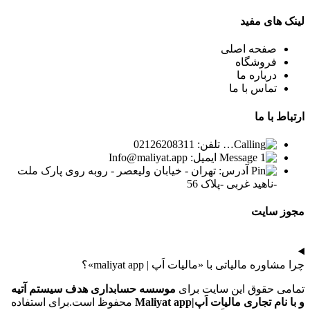
لینک
های مفید
صفحه اصلی
فروشگاه
درباره ما
تماس با ما
ارتباط
با ما
تلفن: 02126208311
ایمیل: Info@maliyat.app
آدرس: تهران - خیابان ولیعصر - روبه روی پارک ملت
-ناهید غربی -پلاک 56
مجوز
سایت
چرا مشاوره مالیاتی با «مالیات اَپ | maliyat app»؟
تمامی حقوق این سایت برای
موسسه حسابداری هدف سیستم آتیه
و با نام تجاری مالیات اَپ|Maliyat app
محفوظ است.برای استفاده