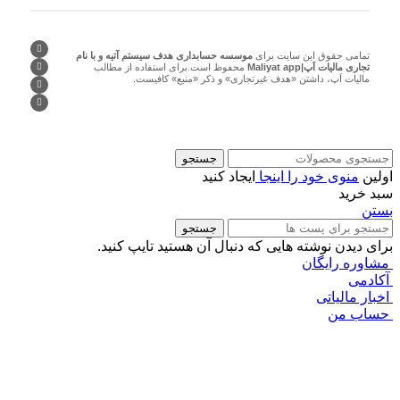
تمامی حقوق این سایت برای
موسسه حسابداری هدف سیستم آتیه و با نام
تجاری مالیات اَپ|Maliyat app
محفوظ است.برای استفاده از مطالب
مالیات اَپ، داشتن «هدف غیرتجاری» و ذکر «منبع» کافیست.
جستجو
اولین
منوی خود را اینجا
ایجاد کنید
سبد خرید
بستن
جستجو
برای دیدن نوشته هایی که دنبال آن هستید تایپ کنید.
مشاوره رایگان
آکادمی
اخبار مالیاتی
حساب من