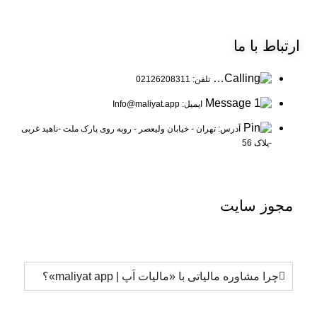
ارتباط
با ما
تلفن: 02126208311
ایمیل: Info@maliyat.app
آدرس: تهران - خیابان ولیعصر - روبه روی پارک ملت -ناهید غربی
-پلاک 56
مجوز
سایت
چرا مشاوره مالیاتی با «مالیات اَپ | maliyat app»؟