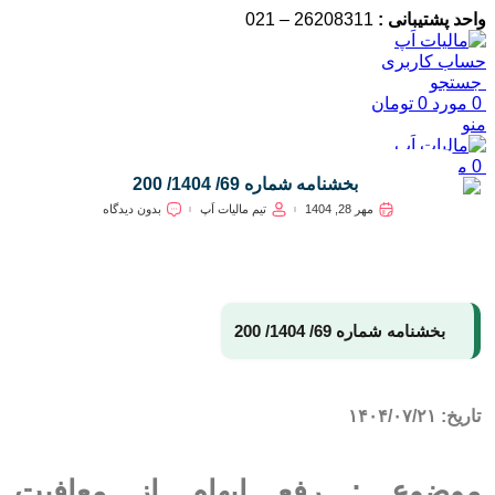
واحد پشتیبانی :
26208311 – 021
حساب کاربری
جستجو
0
مورد
0
تومان
منو
0
مورد
0
تومان
بخشنامه شماره 69/ 1404/ 200
مهر 28, 1404
تیم مالیات اَپ
بدون دیدگاه
بخشنامه شماره 69/ 1404/ 200
تاریخ: ۱۴۰۴/۰۷/۲۱
موضوع : رفع ابهام از معافیت