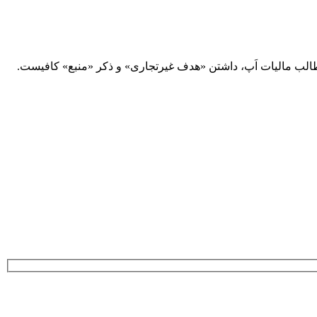
لب مالیات اَپ، داشتن «هدف غیرتجاری» و ذکر «منبع» کافیست.