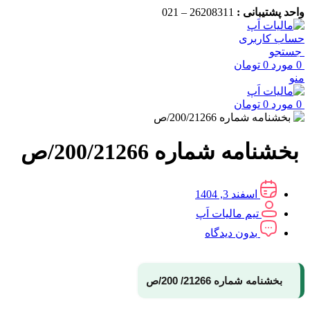
واحد پشتیبانی :
26208311 – 021
حساب کاربری
جستجو
0
مورد
0
تومان
منو
0
مورد
0
تومان
بخشنامه شماره 200/21266/ص
اسفند 3, 1404
تیم مالیات اَپ
بدون دیدگاه
بخشنامه شماره 21266/ 200/ص