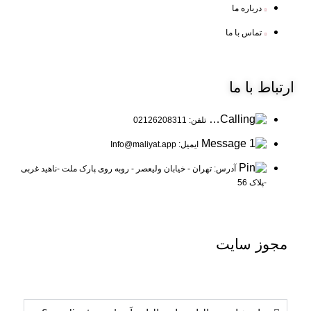
درباره ما
تماس با ما
ارتباط
با ما
تلفن: 02126208311
ایمیل: Info@maliyat.app
آدرس: تهران - خیابان ولیعصر - روبه روی پارک ملت -ناهید غربی
-پلاک 56
مجوز
سایت