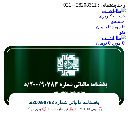
واحد پشتیبانی :
26208311 – 021
حساب کاربری
جستجو
0
مورد
0
تومان
منو
0
مورد
0
تومان
بخشنامه مالیاتی شماره 200/90783/د
بهمن 18, 1404
تیم مالیات اَپ
بدون دیدگاه