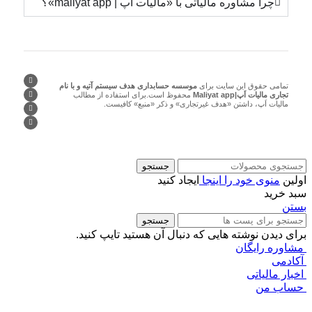
چرا مشاوره مالیاتی با «مالیات اَپ | maliyat app»؟
تمامی حقوق این سایت برای
موسسه حسابداری هدف سیستم آتیه و با نام
تجاری مالیات اَپ|Maliyat app
محفوظ است.برای استفاده از مطالب
مالیات اَپ، داشتن «هدف غیرتجاری» و ذکر «منبع» کافیست.
جستجو
اولین
منوی خود را اینجا
ایجاد کنید
سبد خرید
بستن
جستجو
برای دیدن نوشته هایی که دنبال آن هستید تایپ کنید.
مشاوره رایگان
آکادمی
اخبار مالیاتی
حساب من