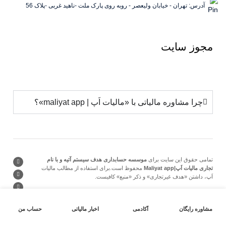
آدرس: تهران - خیابان ولیعصر - روبه روی پارک ملت -ناهید غربی -پلاک 56
مجوز
سایت
چرا مشاوره مالیاتی با «مالیات اَپ | maliyat app»؟
تمامی حقوق این سایت برای
موسسه حسابداری هدف سیستم آتیه و با نام
تجاری مالیات اَپ|Maliyat app
محفوظ است.برای استفاده از مطالب مالیات
اَپ، داشتن «هدف غیرتجاری» و ذکر «منبع» کافیست.
مشاوره رایگان
آکادمی
اخبار مالیاتی
حساب من