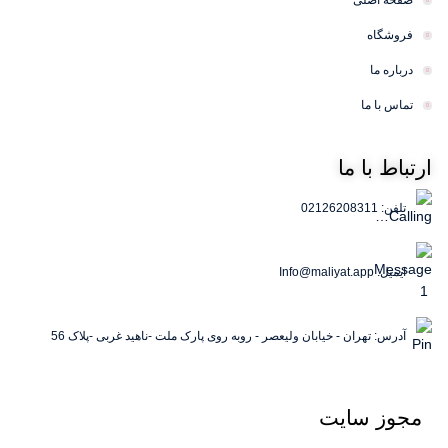
صفحه اصلی
فروشگاه
درباره ما
تماس با ما
ارتباط
با ما
تلفن: 02126208311
ایمیل: Info@maliyat.app
آدرس: تهران - خیابان ولیعصر - روبه روی پارک ملت -ناهید غربی -پلاک 56
مجوز
سایت