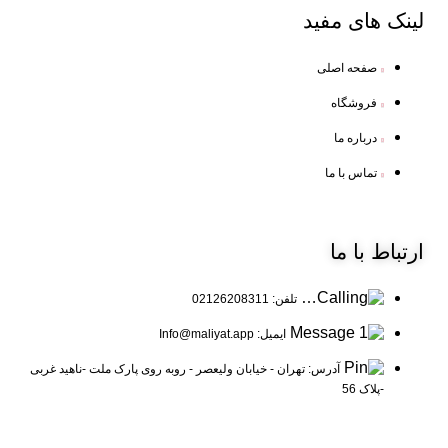
لینک
های مفید
صفحه اصلی
فروشگاه
درباره ما
تماس با ما
ارتباط
با ما
تلفن: 02126208311
ایمیل: Info@maliyat.app
آدرس: تهران - خیابان ولیعصر - روبه روی پارک ملت -ناهید غربی
-پلاک 56