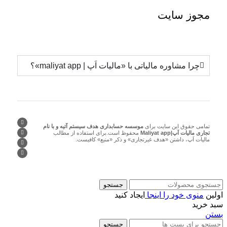
مجوز
سایت
چرا مشاوره مالیاتی با «مالیات اَپ | maliyat app»؟
تمامی حقوق این سایت برای
موسسه حسابداری هدف سیستم آتیه و با نام
تجاری مالیات اَپ|Maliyat app
محفوظ است.برای استفاده از مطالب
مالیات اَپ، داشتن «هدف غیرتجاری» و ذکر «منبع» کافیست.
جستجو
اولین
منوی خود را اینجا
ایجاد کنید
سبد خرید
بستن
جستجو