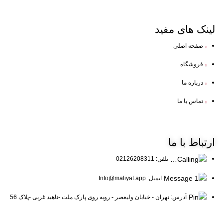
لینک
های مفید
صفحه اصلی
فروشگاه
درباره ما
تماس با ما
ارتباط
با ما
تلفن: 02126208311
ایمیل: Info@maliyat.app
آدرس: تهران - خیابان ولیعصر - روبه روی پارک ملت -ناهید غربی -پلاک 56