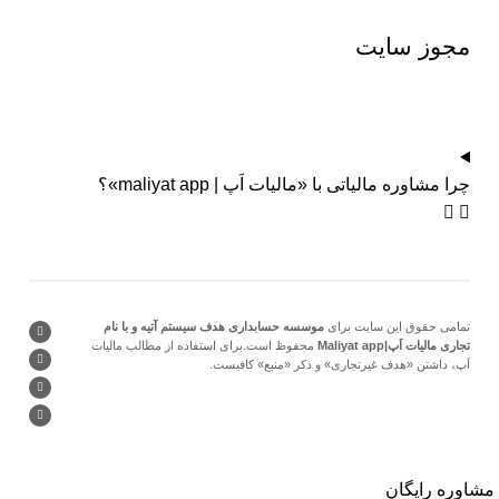
مجوز
سایت
چرا مشاوره مالیاتی با «مالیات اَپ | maliyat app»؟
تمامی حقوق این سایت برای
موسسه حسابداری هدف سیستم آتیه و با نام
تجاری مالیات اَپ|Maliyat app
محفوظ است.برای استفاده از مطالب مالیات
اَپ، داشتن «هدف غیرتجاری» و ذکر «منبع» کافیست.
مشاوره رایگان