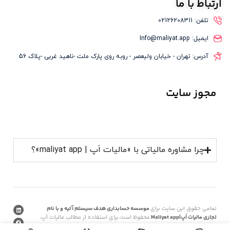
ارتباط
با ما
تلفن: 02126208311
ایمیل: Info@maliyat.app
آدرس: تهران - خیابان ولیعصر - روبه روی پارک ملت -ناهید غربی -پلاک 56
مجوز
سایت
چرا مشاوره مالیاتی با «مالیات اَپ | maliyat app»؟
تمامی حقوق این سایت برای
موسسه حسابداری هدف سیستم آتیه و با نام
تجاری مالیات اَپ|Maliyat app
محفوظ است.برای استفاده از مطالب مالیات اَپ،
داشتن «هدف غیرتجاری» و ذکر «منبع» کافیست.