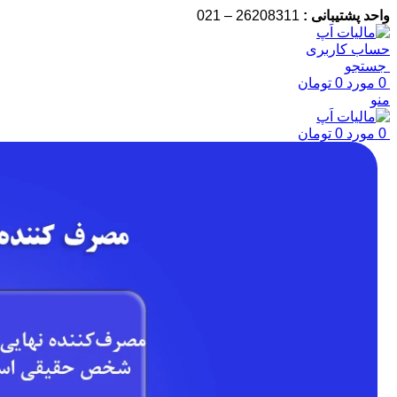
واحد پشتیبانی :
26208311 – 021
حساب کاربری
جستجو
0
مورد
0
تومان
منو
0
مورد
0
تومان