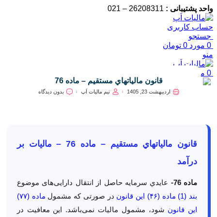
واحد پشتیبانی :
26208311 – 021
حساب کاربری
جستجو
0
مورد
0
تومان
منو
0
مورد
0
تومان
قانون مالياتهاي مستقيم – ماده 76
اردیبهشت 23, 1405
تیم مالیات اَپ
بدون دیدگاه
قانون مالياتهاي مستقيم – ماده 76 – مالیات بر
درآمد
ماده 76-
عايدي سرمايه حاصل از انتقال
دارایی
های موضوع
بند (1) ماده (۴۶) این قانون
در صورتی که مشمول
ماده (۷۷)
این قانون
شود، مشمول مالیات نمی‌باشد. این معافیت در