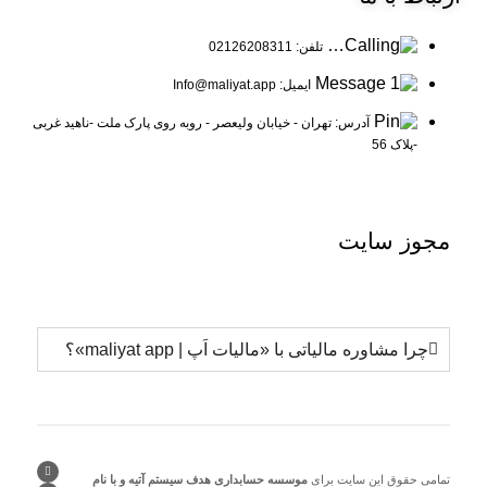
تلفن: 02126208311
ایمیل: Info@maliyat.app
آدرس: تهران - خیابان ولیعصر - روبه روی پارک ملت -ناهید غربی
-پلاک 56
مجوز
سایت
چرا مشاوره مالیاتی با «مالیات اَپ | maliyat app»؟
تمامی حقوق این سایت برای
موسسه حسابداری هدف سیستم آتیه و با نام