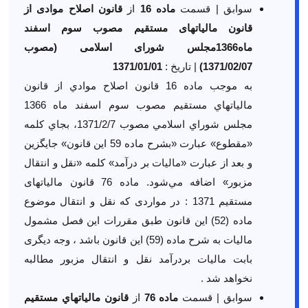
سوابق | قسمت
ماده 16
از
قانون اصلاح موادی از
قانون مالیاتهای مستقیم مصوب سوم اسفند
ماه1366مجلس شورای اسلامی (مصوب
1371/02/07)
| تاریخ :
1371/01/01
به موجب ماده 16 قانون اصلاح موادي از قانون
مالياتهاي مستقيم مصوب سوم اسفند ماه 1366
مجلس شوراي اسلامي مصوب 1371/2/7، بجاي كلمه
«مقطوع» عبارت «بشرح ماده 59 اين قانون» جايگزين
و بعد از عبارت «ماليات بر درآمد» كلمه «نقل و انتقال
‌مزبور» اضافه مي‌شود. ماده 76 قانون مالیاتهای
مستقیم 1371 : در مواردی که نقل و انتقال موضوع
ماده (52) این قانون طبق مقررات این فصل مشمول
مالیات به شرح ماده (59) این قانون باشد ، وجه دیگری
بابت مالیات بردرآمد نقل و انتقال مزبور مطالبه
نخواهد شد .
سوابق | قسمت
ماده 76
از
قانون مالياتهاي مستقيم