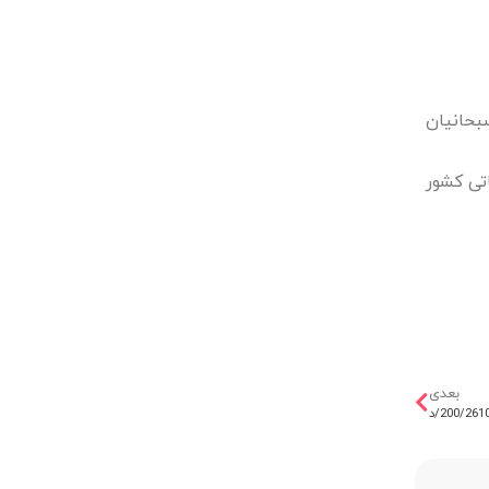
حانیان
تی کشور
بعدی
200/261/د