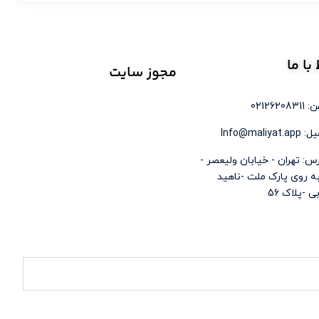
ط
با ما
مجوز
سایت
021262083
Info@maliyat.a
س: تهران - خیابان ولیعصر -
ه روی پارک ملت -ناهید
ی -پلاک 56