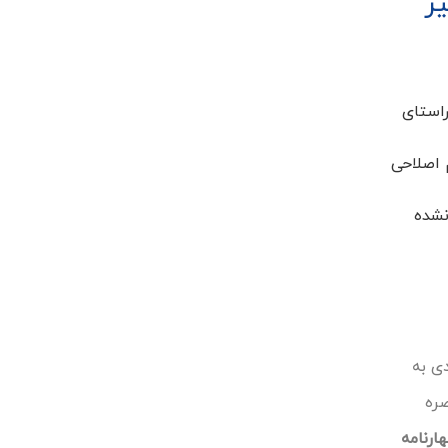
ر
استای
 اصلاحی
 نشده
ی به
صره
ارنامه