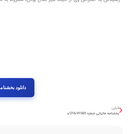
دانلود بخشنامه شما
قبلی
بخشنامه مالیاتی شماره 216/41560/د