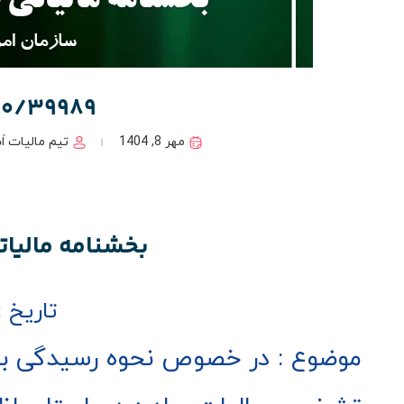
00/39989
مهر 8, 1404
تیم مالیات اَ
بخشنامه مالیاتی شماره
تاریخ : 05 / 06 / 3
موضوع : در خصوص نحوه رسیدگی به 