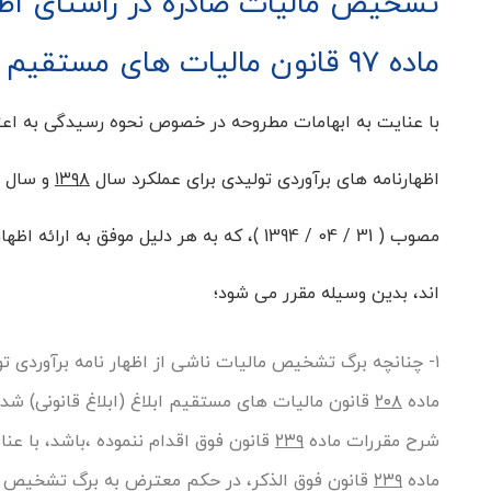
تشخیص مالیات صادره در راستای اظه
ماده ۹۷ قانون مالیات های مستقیم
با عنایت به ابهامات مطروحه در خصوص نحوه رسیدگی به اع
اظهارنامه های برآوردی تولیدی برای عملکرد سال
۱۳۹۸
و سال ه
مصوب ( 31 / 04 / 1394 )، که به هر دلیل مو
اند، بدین وسیله مقرر می شود؛
۱- چنانچه برگ تشخیص مالیات ناشی از اظهار نامه برآوردی تولیدی حسب مقررات تبصره (۱) و قسمت اخیر تبصره (۲) ماده
ماده
۲۰۸
قانون مالیات های مستقیم ابلاغ (ابلاغ قانونی) شد
شرح مقررات ماده
۲۳۹
قانون فوق اقدام ننموده ،باشد، با ع
ماده
۲۳۹
قانون فوق الذکر، در حکم معترض به برگ تشخیص ما