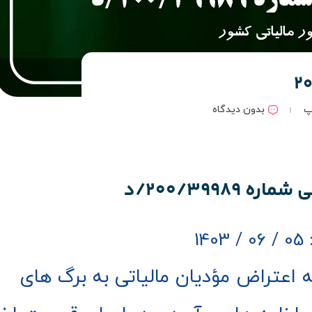
2
پ
بدون دیدگاه
 200/39989/د
140
اعتراض مؤدیان مالیاتی به برگ های