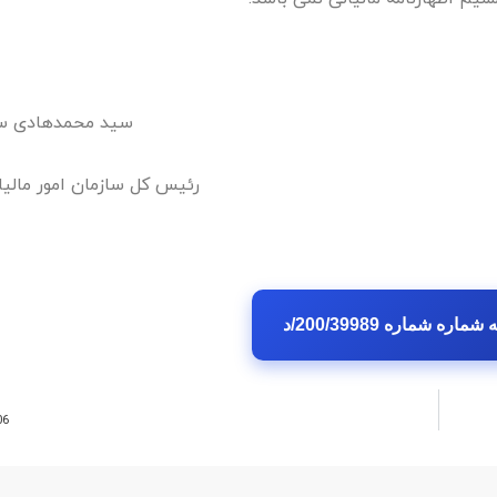
سید محمدهادی سب
رئیس کل سازمان امور مالیا
ره شماره 200/39989/د
06