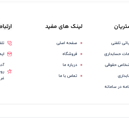
ریان
لینک
های مفید
ارتبا
اتی تلفنی
صفحه اصلی
تلفن: 11
ات حسابداری
فروشگاه
ایمیل: pp
اشخاص حقوقی
درباره ما
آدر
روب
بداری
تماس با ما
غرب
امه در سامانه