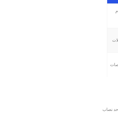
م
لات
قصات
جدید، حد نصاب