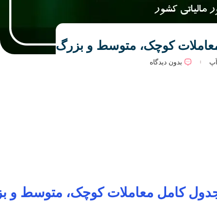
َپ
بدون دیدگاه