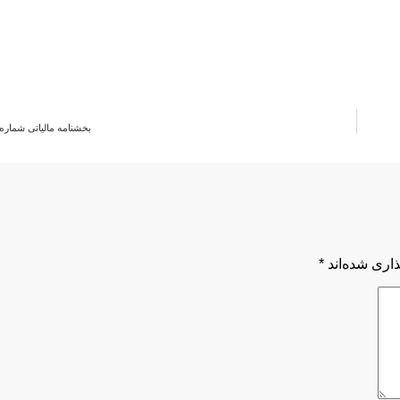
بخشنامه مالیاتی شماره 200/25919/
اری شده‌اند
*