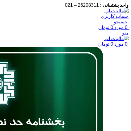
واحد پشتیبانی :
26208311 – 021
حساب کاربری
جستجو
0
مورد
0
تومان
منو
0
مورد
0
تومان