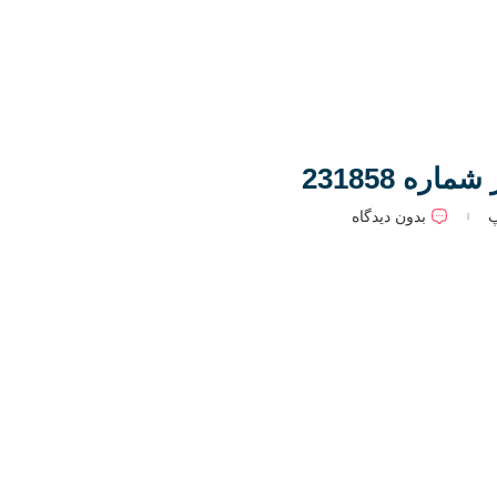
ه 231858
پ
بدون دیدگاه