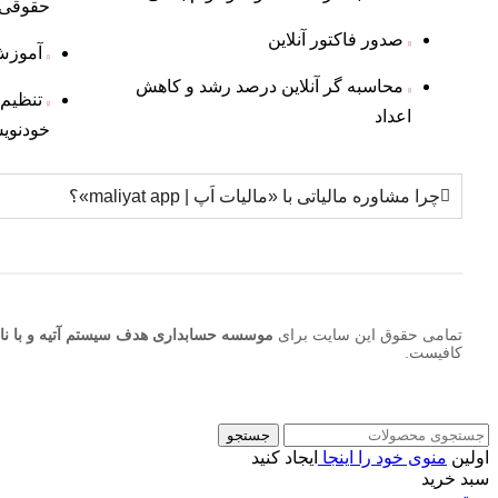
حقوقی
صدور فاکتور آنلاین
آموزش
محاسبه گر آنلاین درصد رشد و کاهش
تنظیم 
اعداد
خودنوی
چرا مشاوره مالیاتی با «مالیات اَپ | maliyat app»؟
تمامی حقوق این سایت برای
موسسه حسابداری هدف سیستم آتیه و با نام تجاری ما
کافیست.
جستجو
اولین
منوی خود را اینجا
ایجاد کنید
سبد خرید