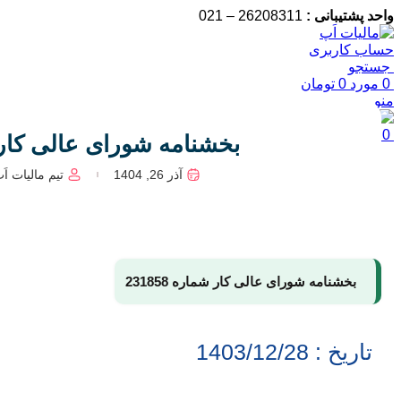
واحد پشتیبانی :
26208311 – 021
حساب کاربری
جستجو
0
مورد
0
تومان
منو
0
مورد
0
تومان
بخشنامه شورای عالی کار شمار
آذر 26, 1404
تیم مالیات اَ
بخشنامه شورای عالی کار شماره 231858
تاریخ : 1403/12/28