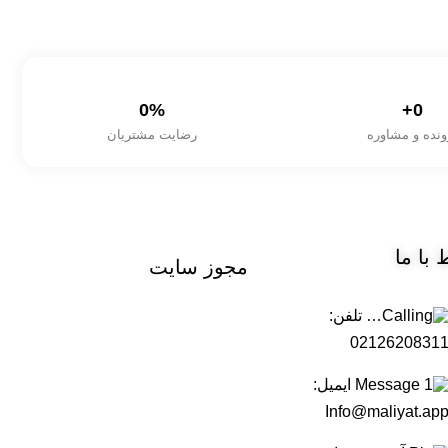
0
%
+
0
ونده و مشاوره
رضایت مشتریان
ط
با ما
مجوز
سایت
تلفن:
0212620831
ایمیل:
Info@maliyat.ap