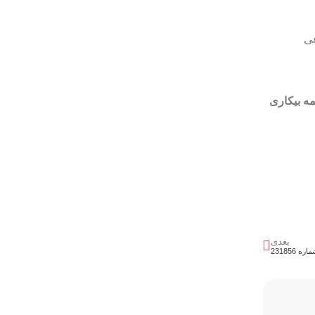
اجتماعی
مه بیکاری
بعدی
231856