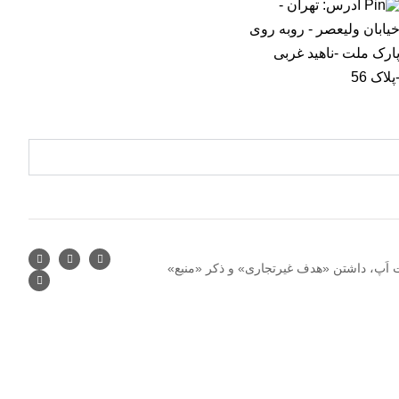
آدرس: تهران -
یابان ولیعصر - روبه روی
ارک ملت -ناهید غربی
پلاک 56
اَپ، داشتن «هدف غیرتجاری» و ذکر «منبع»