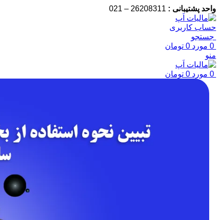
واحد پشتیبانی :
26208311 – 021
حساب کاربری
جستجو
0
مورد
0
تومان
منو
0
مورد
0
تومان