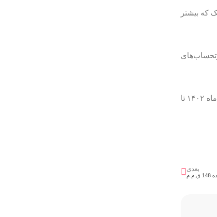
 هر یک که بیشتر
۱۰ درصد کل مبالغی که صورتحساب‌های
، تخلفات مالیاتی آنها از تاریخ یکم دی ماه ۱۴۰۲ تا
بعدی
م.م