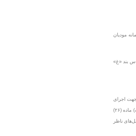
انه مودیان
اس بند «غ»
قانون تسهیل تکالیف مودیان جهت اجرای
قانون پایانه‌های فروشگاهی و سامانه مودیان مصوب ۲۳ آبان ۱۴۰۲ با اصلاحات و الحاقات بعدی، بخشودگی جرایم موضوع جزء (۳) بند (ب) ماده (۲۶)
شنامه‌ها و دستورالعمل‌های ناظر