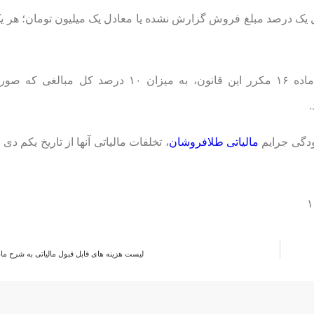
ر در مواد ۱۲، ۱۳ و ۱۴ این قانون، معادل یک درصد مبلغ فروش گزارش نشده یا معادل یک میلیون تومان؛
۶. عدم صدور صورتحساب الکترونیکی توسط اشخاص موضوع ماده ۱۶ مکرر این قانون، به میزان 
.
ودگی جرایم
مالیاتی طلافروشان
لیست هزینه های قابل قبول مالیاتی به شرح ماده 148 ق.