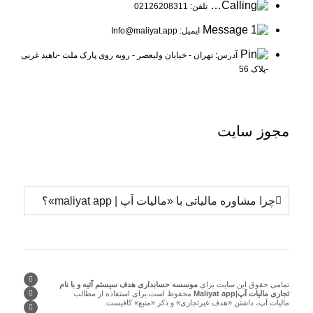
تلفن: 02126208311
ایمیل: Info@maliyat.app
آدرس: تهران - خیابان ولیعصر - روبه روی پارک ملت -ناهید غربی
-پلاک 56
مجوز
سایت
چرا مشاوره مالیاتی با «مالیات اَپ | maliyat app»؟
تمامی حقوق این سایت برای
موسسه حسابداری هدف سیستم آتیه و با نام
تجاری مالیات اَپ|Maliyat app
محفوظ است.برای استفاده از مطالب
مالیات اَپ، داشتن «هدف غیرتجاری» و ذکر «منبع» کافیست.