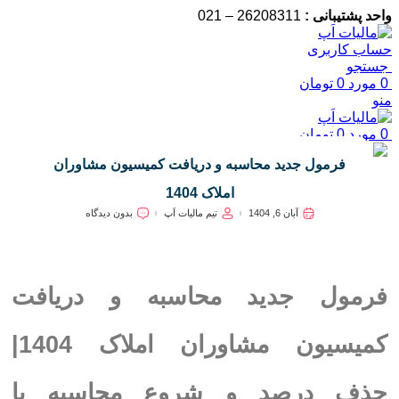
واحد پشتیبانی :
26208311 – 021
حساب کاربری
جستجو
0
مورد
0
تومان
منو
0
مورد
0
تومان
فرمول جدید محاسبه و دریافت کمیسیون مشاوران
املاک 1404
آبان 6, 1404
تیم مالیات اَپ
بدون دیدگاه
فرمول جدید محاسبه و دریافت
کمیسیون مشاوران املاک 1404|
حذف درصد و شروع محاسبه با