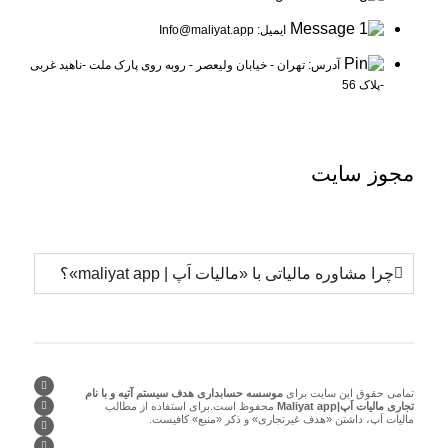
ایمیل: Info@maliyat.app
آدرس: تهران - خیابان ولیعصر - روبه روی پارک ملت -ناهید غربی
-پلاک 56
مجوز
سایت
چرا مشاوره مالیاتی با «مالیات اَپ | maliyat app»؟
تمامی حقوق این سایت برای
موسسه حسابداری هدف سیستم آتیه و با نام
تجاری مالیات اَپ|Maliyat app
محفوظ است.برای استفاده از مطالب
مالیات اَپ، داشتن «هدف غیرتجاری» و ذکر «منبع» کافیست.