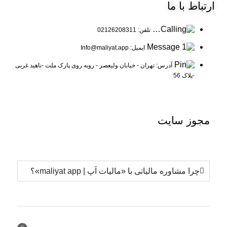
ارتباط
با ما
تلفن: 02126208311
ایمیل: Info@maliyat.app
آدرس: تهران - خیابان ولیعصر - روبه روی پارک ملت -ناهید غربی
-پلاک 56
مجوز
سایت
چرا مشاوره مالیاتی با «مالیات اَپ | maliyat app»؟